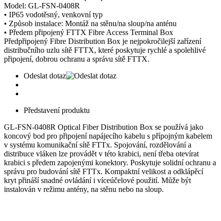
Model: GL-FSN-0408R
• IP65 vodotěsný, venkovní typ
• Způsob instalace: Montáž na stěnu/na sloup/na anténu
• Předem připojený FTTX Fibre Access Terminal Box
Předpřipojený Fibre Distribution Box je nejpokročilejší zařízení
distribučního uzlu sítě FTTX, které poskytuje rychlé a spolehlivé
připojení, dobrou ochranu a správu sítě FTTX.
Odeslat dotaz
Představení produktu
GL-FSN-0408R Optical Fiber Distribution Box se používá jako
koncový bod pro připojení napájecího kabelu s přípojným kabelem
v systému komunikační sítě FTTx. Spojování, rozdělování a
distribuce vláken lze provádět v této krabici, není třeba otevírat
krabici s předem zapojenými konektory. Poskytuje solidní ochranu a
správu pro budování sítě FTTx. Kompaktní velikost a odklápěcí
kryt přináší snadné ovládání i víceúčelové použití. Může být
instalován v režimu antény, na stěnu nebo na sloup.