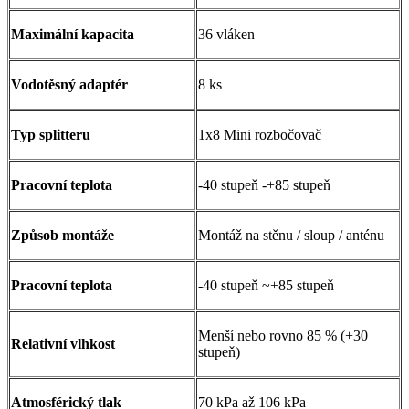
Maximální kapacita
36 vláken
Vodotěsný adaptér
8 ks
Typ splitteru
1x8 Mini rozbočovač
Pracovní teplota
-40 stupeň -+85 stupeň
Způsob montáže
Montáž na stěnu / sloup / anténu
Pracovní teplota
-40 stupeň ~+85 stupeň
Menší nebo rovno 85 % (+30
Relativní vlhkost
stupeň)
Atmosférický tlak
70 kPa až 106 kPa