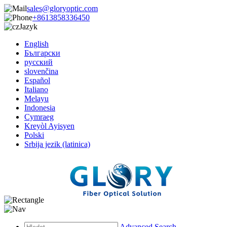
sales@gloryoptic.com
+8613858336450
Jazyk
English
Български
русский
slovenčina
Español
Italiano
Melayu
Indonesia
Cymraeg
Kreyòl Ayisyen
Polski
Srbija jezik (latinica)
Advanced Search