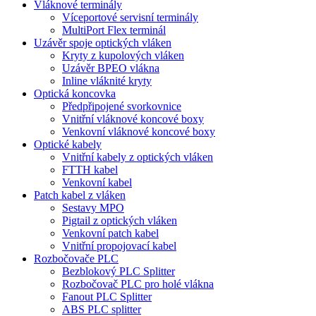
Vláknové terminály
Víceportové servisní terminály
MultiPort Flex terminál
Uzávěr spoje optických vláken
Kryty z kupolových vláken
Uzávěr BPEO vlákna
Inline vláknité kryty
Optická koncovka
Předpřipojené svorkovnice
Vnitřní vláknové koncové boxy
Venkovní vláknové koncové boxy
Optické kabely
Vnitřní kabely z optických vláken
FTTH kabel
Venkovní kabel
Patch kabel z vláken
Sestavy MPO
Pigtail z optických vláken
Venkovní patch kabel
Vnitřní propojovací kabel
Rozbočovače PLC
Bezblokový PLC Splitter
Rozbočovač PLC pro holé vlákna
Fanout PLC Splitter
ABS PLC splitter