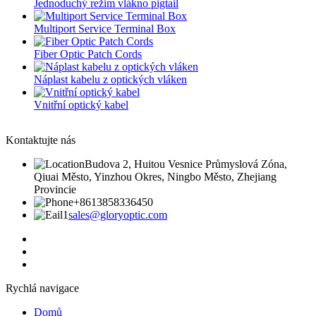
Jednoduchý režim vlákno pigtail
Multiport Service Terminal Box
Fiber Optic Patch Cords
Náplast kabelu z optických vláken
Vnitřní optický kabel
Kontaktujte nás
Budova 2, Huitou Vesnice Průmyslová Zóna,
Qiuai Město, Yinzhou Okres, Ningbo Město, Zhejiang
Provincie
+8613858336450
sales@gloryoptic.com
Rychlá navigace
Domů