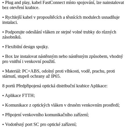
• Plug and play, kabel FastConnect místo spojování, lze nainstalovat
bez otevření krabice.
• Rychlejší kabel v propouštěcích a těsnících modulech usnadňuje
instalaci.
• Podporujte odesílání vláken ze stejné volné trubky do různých
zásobníků.
• Flexibilní design spojky.
• Box lze instalovat nástěnným nebo nástěnným způsobem, vhodný
pro vnitřní i venkovní použití.
• Materiál: PC+ABS, odolný proti vlhkosti, vodě, prachu, proti
stárnutí, stupeň ochrany až IP65.
8 portů Předpřipojená optická distribuční krabice Aplikace:
• Aplikace FTTH;
• Komunikace z optických vláken v drsném venkovním prostředí;
• Připojení venkovního komunikačního zařízení;
• Vodotěsný port SC pro optické zařízení;