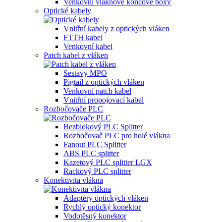
Venkovní vláknové koncové boxy
Optické kabely
Vnitřní kabely z optických vláken
FTTH kabel
Venkovní kabel
Patch kabel z vláken
Sestavy MPO
Pigtail z optických vláken
Venkovní patch kabel
Vnitřní propojovací kabel
Rozbočovače PLC
Bezblokový PLC Splitter
Rozbočovač PLC pro holé vlákna
Fanout PLC Splitter
ABS PLC splitter
Kazetový PLC splitter LGX
Rackový PLC splitter
Konektivita vlákna
Adaptéry optických vláken
Rychlý optický konektor
Vodotěsný konektor