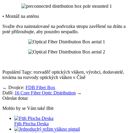
• Montáž na anténu
Svažte dva nainstalované na podvozku stropu zavěšené na drátu a
poté přišroubujte, aby pouzdro nespadlo.
Populární Tagy: rozvaděč optických vláken, výrobci, dodavatelé,
továrna na rozvody optických vláken v Číně
←
Dvojice:
FDB Fiber Box
Další:
16 Core Fiber Optic Distribution
→
Odeslat dotaz
Mohlo by se Vám také líbit
Ftth Plocha Deska