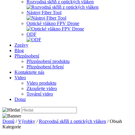
Rozvodná skříň z optických vláken
Nástroj Fiber Tool
Optické vlákno FPV Drone
ODF
Zprávy
Blog
Přizpůsobení
Přizpůsobení produktu
Přizpůsobení řešení
Kontaktujte nás
Video
Video produktu
Zkoušejte video
Tovární video
Dotaz
Domů
/
Výrobky
/
Rozvodná skříň z optických vláken
/ Obsah
Kategorie