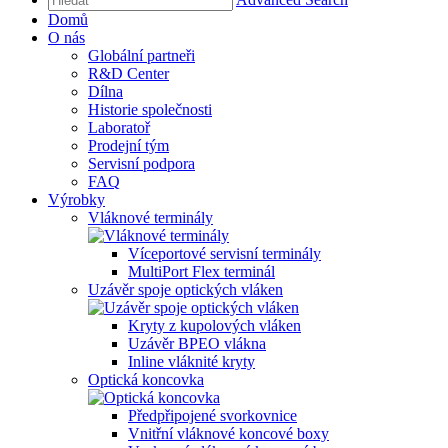
Domů
O nás
Globální partneři
R&D Center
Dílna
Historie společnosti
Laboratoř
Prodejní tým
Servisní podpora
FAQ
Výrobky
Vláknové terminály
Víceportové servisní terminály
MultiPort Flex terminál
Uzávěr spoje optických vláken
Kryty z kupolových vláken
Uzávěr BPEO vlákna
Inline vláknité kryty
Optická koncovka
Předpřipojené svorkovnice
Vnitřní vláknové koncové boxy