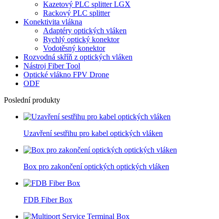
Kazetový PLC splitter LGX
Rackový PLC splitter
Konektivita vlákna
Adaptéry optických vláken
Rychlý optický konektor
Vodotěsný konektor
Rozvodná skříň z optických vláken
Nástroj Fiber Tool
Optické vlákno FPV Drone
ODF
Poslední produkty
Uzavření sestřihu pro kabel optických vláken
Box pro zakončení optických optických vláken
FDB Fiber Box